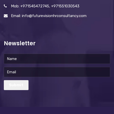
Mob: +971545472745, +971551030543
Email: info@futurevisionhrconsultancy.com
Newsletter
Submit